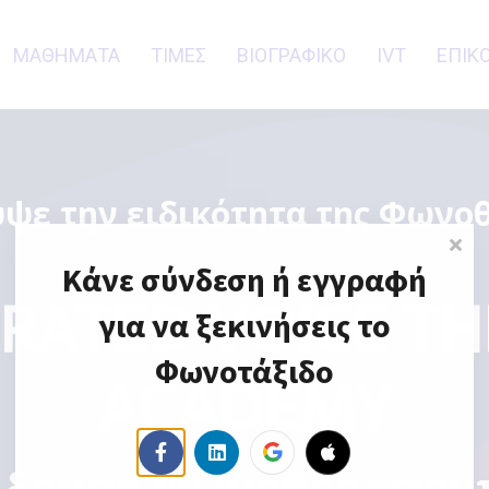
ΜΑΘΗΜΑΤΑ
ΤΙΜΕΣ
ΒΙΟΓΡΑΦΙΚΟ
IVT
ΕΠΙΚ
ψε την ειδικότητα της Φωνο
Κάνε σύνδεση ή εγγραφή
RATED VOICE T
για να ξεκινήσεις το
Φωνοτάξιδο
ACADEMY
ίδευση Φωνοθεραπευτ