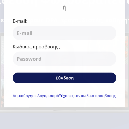
ή
ευτές, ιατρούς ΩΡΛ, τραγουδιστές, καθηγ
E-mail;
Κωδικός πρόσβασης ;
Τι καλούδια προσφέρει η πλατφόρμα;
Σύνδεση
Δημιούργησε
Λογαριασμό
Ξέχασες τον κωδικό πρόσβασης;